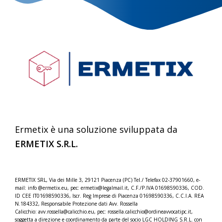
Ermetix è una soluzione sviluppata da
ERMETIX S.R.L.
ERMETIX SRL, Via dei Mille 3, 29121 Piacenza (PC) Tel./
Telefax 02-37901660, e-
mail: info @ermetix.eu, pec: ermetix@legalmail.it, C.F./P.IVA 01698590336, COD.
ID CEE IT01698590336, Iscr.
Reg Imprese di Piacenza 01698590336, C.C.I.A. REA
N.184332,
Responsabile Protezione dati Avv. Rossella
Calicchio: avv.rossella@calicchio.eu, pec: rossella.calicchio@
ordineavvocatipc.it,
soggetta a direzione e coordinamento da parte del socio LGC HOLDING S.R.L. con