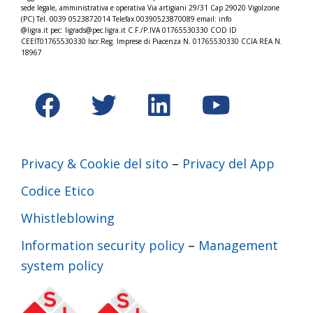
sede legale, amministrativa e operativa Via artigiani 29/31 Cap 29020 Vigolzone
(PC) Tel. 0039 0523872014 Telefax 00390523870089 email: info
@ligra.it pec: ligrads@pec.ligra.it C.F./P.IVA 01765530330 COD ID
CEEIT01765530330 Iscr.Reg. Imprese di Piacenza N. 01765530330 CCIA REA N.
18967
Privacy & Cookie del sito
–
Privacy del App
Codice Etico
Whistleblowing
Information security policy
–
Management
system policy