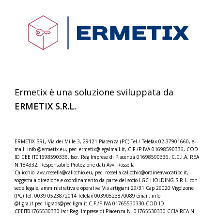
Ermetix è una soluzione sviluppata da
ERMETIX S.R.L.
ERMETIX SRL, Via dei Mille 3, 29121 Piacenza (PC) Tel./
Telefax 02-37901660, e-
mail: info @ermetix.eu, pec: ermetix@legalmail.it, C.F./P.IVA 01698590336, COD.
ID CEE IT01698590336, Iscr.
Reg Imprese di Piacenza 01698590336, C.C.I.A. REA
N.184332,
Responsabile Protezione dati Avv. Rossella
Calicchio: avv.rossella@calicchio.eu, pec: rossella.calicchio@
ordineavvocatipc.it,
soggetta a direzione e coordinamento da parte del socio LGC HOLDING S.R.L. con
sede legale, amministrativa e operativa Via artigiani 29/31 Cap 29020 Vigolzone
(PC) Tel. 0039 0523872014 Telefax 00390523870089 email: info
@ligra.it pec: ligrads@pec.ligra.it C.F./P.IVA 01765530330 COD ID
CEEIT01765530330 Iscr.Reg. Imprese di Piacenza N. 01765530330 CCIA REA N.