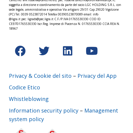
soggetta a direzione e coordinamento da parte del socio LGC HOLDING S.R.L. con
sede legale, amministrativa e operativa Via artigiani 29/31 Cap 29020 Vigolzone
(PC) Tel. 0039 0523872014 Telefax 00390523870089 email: info
@ligra.it pec: ligrads@pec.ligra.it C.F./P.IVA 01765530330 COD ID
CEEIT01765530330 Iscr.Reg. Imprese di Piacenza N. 01765530330 CCIA REA N.
18967
Privacy & Cookie del sito
–
Privacy del App
Codice Etico
Whistleblowing
Information security policy
–
Management
system policy