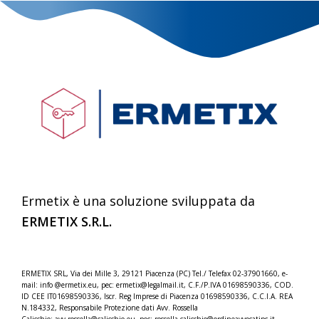
Ermetix è una soluzione sviluppata da
ERMETIX S.R.L.
ERMETIX SRL, Via dei Mille 3, 29121 Piacenza (PC) Tel./
Telefax 02-37901660, e-
mail: info @ermetix.eu, pec: ermetix@legalmail.it, C.F./P.IVA 01698590336, COD.
ID CEE IT01698590336, Iscr.
Reg Imprese di Piacenza 01698590336, C.C.I.A. REA
N.184332,
Responsabile Protezione dati Avv. Rossella
Calicchio: avv.rossella@calicchio.eu, pec: rossella.calicchio@
ordineavvocatipc.it,