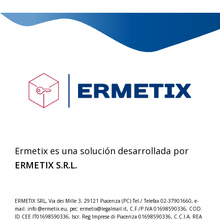
Ermetix es una solución desarrollada por
ERMETIX
S.R.L.
ERMETIX SRL, Via dei Mille 3, 29121 Piacenza (PC) Tel./
Telefax 02-37901660, e-
mail: info @ermetix.eu, pec: ermetix@legalmail.it, C.F./P.IVA 01698590336, COD.
ID CEE IT01698590336, Iscr.
Reg Imprese di Piacenza 01698590336, C.C.I.A. REA