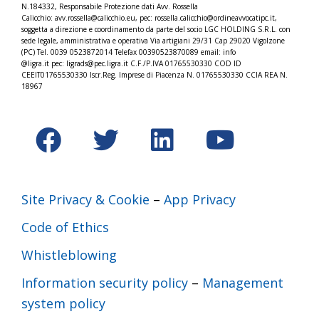
N.184332,
Responsabile Protezione dati Avv. Rossella
Calicchio: avv.rossella@calicchio.eu, pec: rossella.calicchio@
ordineavvocatipc.it,
soggetta a direzione e coordinamento da parte del socio LGC HOLDING S.R.L. con
sede legale, amministrativa e operativa Via artigiani 29/31 Cap 29020 Vigolzone
(PC) Tel. 0039 0523872014 Telefax 00390523870089 email: info
@ligra.it pec: ligrads@pec.ligra.it C.F./P.IVA 01765530330 COD ID
CEEIT01765530330 Iscr.Reg. Imprese di Piacenza N. 01765530330 CCIA REA N.
18967
Site Privacy & Cookie
–
App Privacy
Code of Ethics
Whistleblowing
Information security policy
–
Management
system policy