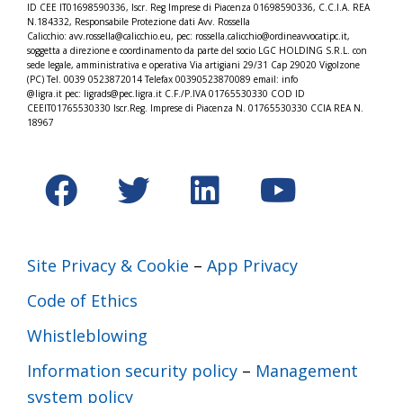
ID CEE IT01698590336, Iscr.
Reg Imprese di Piacenza 01698590336, C.C.I.A. REA
N.184332,
Responsabile Protezione dati Avv. Rossella
Calicchio: avv.rossella@calicchio.eu, pec: rossella.calicchio@
ordineavvocatipc.it,
soggetta a direzione e coordinamento da parte del socio LGC HOLDING S.R.L. con
sede legale, amministrativa e operativa Via artigiani 29/31 Cap 29020 Vigolzone
(PC) Tel. 0039 0523872014 Telefax 00390523870089 email: info
@ligra.it pec: ligrads@pec.ligra.it C.F./P.IVA 01765530330 COD ID
CEEIT01765530330 Iscr.Reg. Imprese di Piacenza N. 01765530330 CCIA REA N.
18967
Site Privacy & Cookie
–
App Privacy
Code of Ethics
Whistleblowing
Information security policy
–
Management
system policy