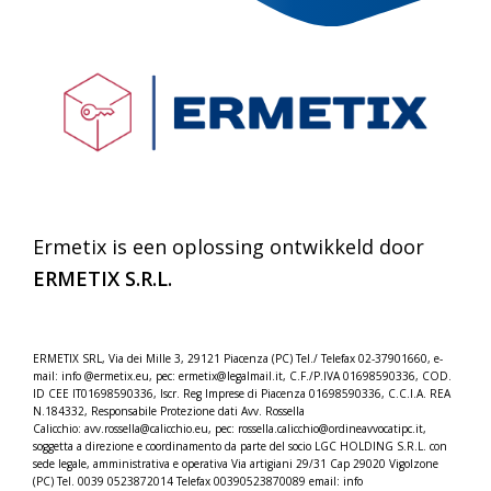
Ermetix is een oplossing ontwikkeld door
ERMETIX
S.R.L.
ERMETIX SRL, Via dei Mille 3, 29121 Piacenza (PC) Tel./
Telefax 02-37901660, e-
mail: info @ermetix.eu, pec: ermetix@legalmail.it, C.F./P.IVA 01698590336, COD.
ID CEE IT01698590336, Iscr.
Reg Imprese di Piacenza 01698590336, C.C.I.A. REA
N.184332,
Responsabile Protezione dati Avv. Rossella
Calicchio: avv.rossella@calicchio.eu, pec: rossella.calicchio@
ordineavvocatipc.it,
soggetta a direzione e coordinamento da parte del socio LGC HOLDING S.R.L. con
sede legale, amministrativa e operativa Via artigiani 29/31 Cap 29020 Vigolzone
(PC) Tel. 0039 0523872014 Telefax 00390523870089 email: info