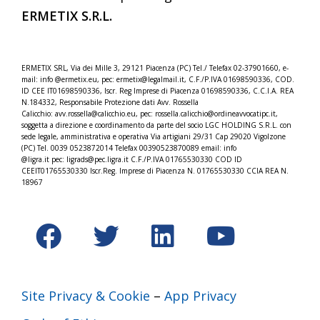
ERMETIX
S.R.L.
ERMETIX SRL, Via dei Mille 3, 29121 Piacenza (PC) Tel./
Telefax 02-37901660, e-
mail: info @ermetix.eu, pec: ermetix@legalmail.it, C.F./P.IVA 01698590336, COD.
ID CEE IT01698590336, Iscr.
Reg Imprese di Piacenza 01698590336, C.C.I.A. REA
N.184332,
Responsabile Protezione dati Avv. Rossella
Calicchio: avv.rossella@calicchio.eu, pec: rossella.calicchio@
ordineavvocatipc.it,
soggetta a direzione e coordinamento da parte del socio LGC HOLDING S.R.L. con
sede legale, amministrativa e operativa Via artigiani 29/31 Cap 29020 Vigolzone
(PC) Tel. 0039 0523872014 Telefax 00390523870089 email: info
@ligra.it pec: ligrads@pec.ligra.it C.F./P.IVA 01765530330 COD ID
CEEIT01765530330 Iscr.Reg. Imprese di Piacenza N. 01765530330 CCIA REA N.
18967
Site Privacy & Cookie
–
App Privacy