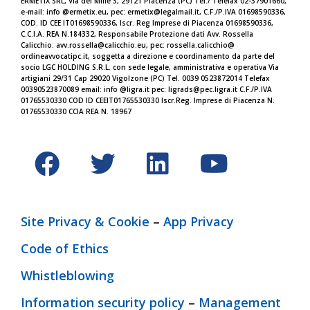
ERMETIX SRL, Via dei Mille 3, 29121 Piacenza (PC) Tel./
Telefax 02-37901660,
e-mail: info @ermetix.eu, pec: ermetix@legalmail.it, C.F./P.IVA 01698590336,
COD. ID CEE IT01698590336, Iscr.
Reg Imprese di Piacenza 01698590336,
C.C.I.A. REA N.184332,
Responsabile Protezione dati Avv. Rossella
Calicchio: avv.rossella@calicchio.eu, pec: rossella.calicchio@
ordineavvocatipc.it, soggetta a direzione e coordinamento da parte del
socio LGC HOLDING S.R.L. con sede legale, amministrativa e operativa Via
artigiani 29/31 Cap 29020 Vigolzone (PC) Tel. 0039 0523872014 Telefax
00390523870089 email: info @ligra.it pec: ligrads@pec.ligra.it C.F./P.IVA
01765530330 COD ID CEEIT01765530330 Iscr.Reg. Imprese di Piacenza N.
01765530330 CCIA REA N. 18967
Site Privacy & Cookie
–
App Privacy
Code of Ethics
Whistleblowing
Information security policy
–
Management