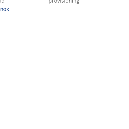
ad
provisioning.
nox